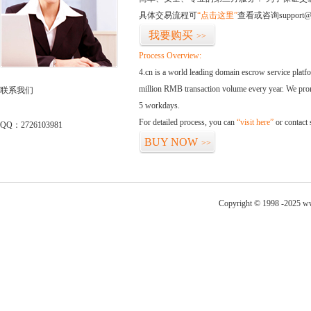
具体交易流程可
“点击这里”
查看或咨询support@
我要购买
>>
Process Overview:
4.cn is a world leading domain escrow service plat
million RMB transaction volume every year. We promi
联系我们
5 workdays.
For detailed process, you can
“visit here”
or contact
QQ：2726103981
BUY NOW
>>
Copyright © 1998 -2025 ww