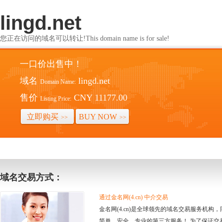
lingd.net
您正在访问的域名可以转让!This domain name is for sale!
一口价出售中！
域名
lingd.net
Domain Name:
售价
CNY 11177.00
Listing Price:
立即购买
BUY NOW
>>
>>
域名交易方式：
通过金名网(4.cn) 中介交易
金名网(4.cn)是全球领先的域名交易服务机
简单、安全、专业的第三方服务！ 为了保证交